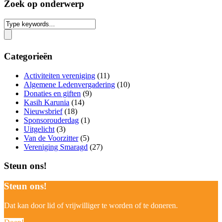
Zoek op onderwerp
Categorieën
Activiteiten vereniging
(11)
Algemene Ledenvergadering
(10)
Donaties en giften
(9)
Kasih Karunia
(14)
Nieuwsbrief
(18)
Sponsorouderdag
(1)
Uitgelicht
(3)
Van de Voorzitter
(5)
Vereniging Smaragd
(27)
Steun ons!
Steun ons!
Dat kan door lid of vrijwilliger te worden of te doneren.