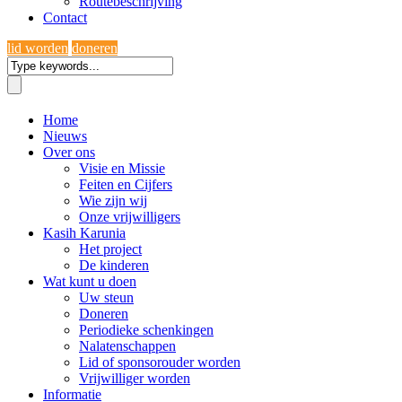
Routebeschrijving
Contact
lid worden
doneren
Home
Nieuws
Over ons
Visie en Missie
Feiten en Cijfers
Wie zijn wij
Onze vrijwilligers
Kasih Karunia
Het project
De kinderen
Wat kunt u doen
Uw steun
Doneren
Periodieke schenkingen
Nalatenschappen
Lid of sponsorouder worden
Vrijwilliger worden
Informatie