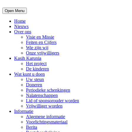
Open Menu
Home
Nieuws
Over ons
Visie en Missie
Feiten en Cijfers
Wie zijn wij
Onze vrijwilligers
Kasih Karunia
Het project
De kinderen
Wat kunt u doen
Uw steun
Doneren
Periodieke schenkingen
Nalatenschappen
Lid of sponsorouder worden
Vrijwilliger worden
Informatie
Algemene informatie
Voorlichtingsmateriaal
Berita