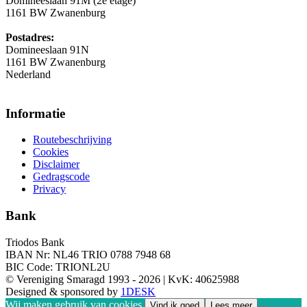
Domineeslaan 91M (2e etage)
1161 BW Zwanenburg
Postadres:
Domineeslaan 91N
1161 BW Zwanenburg
Nederland
Informatie
Routebeschrijving
Cookies
Disclaimer
Gedragscode
Privacy
Bank
Triodos Bank
IBAN Nr: NL46 TRIO 0788 7948 68
BIC Code: TRIONL2U
© Vereniging Smaragd 1993 - 2026 | KvK: 40625988
Designed & sponsored by
1DESK
Wij maken gebruik van cookies.
Vind ik goed
Lees meer